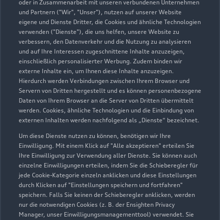
02972 97720
oder in Zusammenarbeit mit unseren verbundenen Unternehmen
und Partnern ("Wir", "Unser"), nutzen auf unserer Website
eigene und Dienste Dritter, die Cookies und ähnliche Technologien
info@gierse-schoellmann.de
verwenden ("Dienste"), die uns helfen, unsere Website zu
verbessern, den Datenverkehr und die Nutzung zu analysieren
Kontaktdaten herunterladen
und auf Ihre Interessen zugeschnittene Inhalte anzuzeigen,
einschließlich personalisierter Werbung. Zudem binden wir
externe Inhalte ein, um Ihnen diese Inhalte anzuzeigen.
Hierdurch werden Verbindungen zwischen Ihrem Browser und
Servern von Dritten hergestellt und es können personenbezogene
Öffnungszeiten
Daten von Ihrem Browser an die Server von Dritten übermittelt
werden. Cookies, ähnliche Technologien und die Einbindung von
externen Inhalten werden nachfolgend als „Dienste“ bezeichnet.
Service
Um diese Dienste nutzen zu können, benötigen wir Ihre
Geschlossen
,
öffnet am
Montag 07:30
Einwilligung. Mit einem Klick auf "Alle akzeptieren" erteilen Sie
Ihre Einwilligung zur Verwendung aller Dienste. Sie können auch
einzelne Einwilligungen erteilen, indem Sie die Schieberegler für
Teile- & Zubehörverkauf
jede Cookie-Kategorie einzeln anklicken und diese Einstellungen
Geschlossen
,
öffnet am
Montag 07:30
durch Klicken auf "Einstellungen speichern und fortfahren"
speichern. Falls Sie keinen der Schieberegler anklicken, werden
nur die notwendigen Cookies (z. B. der Ensighten Privacy
Manager, unser Einwilligungsmanagementtool) verwendet. Sie