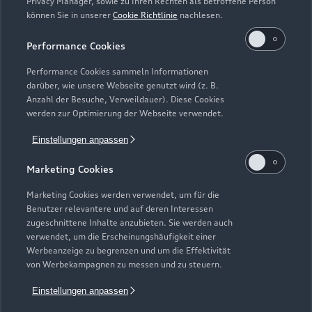
Privacy Manager, sowie zu Ihren Rechten als betroffene Person
können Sie in unserer
Cookie Richtlinie
nachlesen.
Performance Cookies
Performance Cookies sammeln Informationen
darüber, wie unsere Webseite genutzt wird (z. B.
Anzahl der Besuche, Verweildauer). Diese Cookies
Zur Inspektion
werden zur Optimierung der Webseite verwendet.
Einstellungen anpassen
Zurück nach oben
Marketing Cookies
Marketing Cookies werden verwendet, um für die
Modelle
Benutzer relevantere und auf deren Interessen
zugeschnittene Inhalte anzubieten. Sie werden auch
verwendet, um die Erscheinungshäufigkeit einer
Kaufen & leasen
Alle Modelle
Werbeanzeige zu begrenzen und um die Effektivität
von Werbekampagnen zu messen und zu steuern.
Modelle vergleichen
Service & Zubehör
Neuwagensuche
Einstellungen anpassen
Elektromodelle
Gebrauchtwagensuche