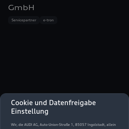
GmbH
Servicepartner
e-tron
Cookie und Datenfreigabe
Auf der Lake 5
Einstellung
57392 Schmallenberg
Wir, die AUDI AG, Auto-Union-Straße 1, 85057 Ingolstadt, allein