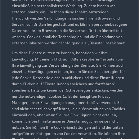
GmbH
einschließlich personalisierter Werbung. Zudem binden wir
externe Inhalte ein, um Ihnen diese Inhalte anzuzeigen.
Servicepartner
e-tron
Hierdurch werden Verbindungen zwischen Ihrem Browser und
Servern von Dritten hergestellt und es können personenbezogene
Daten von Ihrem Browser an die Server von Dritten übermittelt
werden. Cookies, ähnliche Technologien und die Einbindung von
externen Inhalten werden nachfolgend als „Dienste“ bezeichnet.
Um diese Dienste nutzen zu können, benötigen wir Ihre
Einwilligung. Mit einem Klick auf "Alle akzeptieren" erteilen Sie
Ihre Einwilligung zur Verwendung aller Dienste. Sie können auch
einzelne Einwilligungen erteilen, indem Sie die Schieberegler für
jede Cookie-Kategorie einzeln anklicken und diese Einstellungen
durch Klicken auf "Einstellungen speichern und fortfahren"
speichern. Falls Sie keinen der Schieberegler anklicken, werden
nur die notwendigen Cookies (z. B. der Ensighten Privacy
Manager, unser Einwilligungsmanagementtool) verwendet. Sie
sind nicht gesetzlich verpflichtet, in die Verwendung von Cookies
Auf der Lake 5
einzuwilligen, aber wenn Sie Ihre Einwilligung nicht erteilen,
57392 Schmallenberg
können Sie bestimmte unserer Dienste möglicherweise nicht
nutzen. Sie können Ihre Cookie-Einstellungen anhand der unten
aufgeführten Kategorien von Cookies verwalten. Sie können Ihre
02972 97720