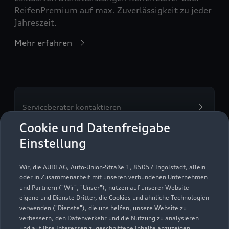
ReifenPremium auf max. Zuverlässigkeit zu jeder
Jahreszeit.
Mehr erfahren
Serviceberater kontaktieren
Cookie und Datenfreigabe
Einstellung
Servicetermin vereinbaren
Wir, die AUDI AG, Auto-Union-Straße 1, 85057 Ingolstadt, allein
oder in Zusammenarbeit mit unseren verbundenen Unternehmen
und Partnern ("Wir", "Unser"), nutzen auf unserer Website
eigene und Dienste Dritter, die Cookies und ähnliche Technologien
verwenden ("Dienste"), die uns helfen, unsere Website zu
Gierse & Schöllmann
verbessern, den Datenverkehr und die Nutzung zu analysieren
und auf Ihre Interessen zugeschnittene Inhalte anzuzeigen,