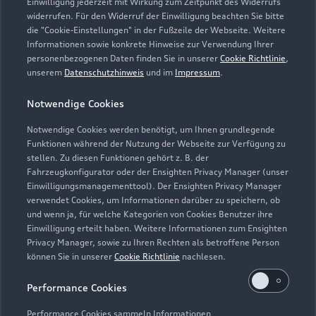
Einwilligung jederzeit mit Wirkung zum Zeitpunkt des Widerrufs
widerrufen. Für den Widerruf der Einwilligung beachten Sie bitte
info@gierse-schoellmann.de
die "Cookie-Einstellungen" in der Fußzeile der Webseite. Weitere
Informationen sowie konkrete Hinweise zur Verwendung Ihrer
personenbezogenen Daten finden Sie in unserer
Cookie Richtlinie
,
Kontaktdaten herunterladen
unserem
Datenschutzhinweis
und im
Impressum
.
Notwendige Cookies
Öffnungszeiten
Notwendige Cookies werden benötigt, um Ihnen grundlegende
Funktionen während der Nutzung der Webseite zur Verfügung zu
stellen. Zu diesen Funktionen gehört z. B. der
Fahrzeugkonfigurator oder der Ensighten Privacy Manager (unser
Service
Einwilligungsmanagementtool). Der Ensighten Privacy Manager
Geschlossen
,
öffnet am
Montag 07:30
verwendet Cookies, um Informationen darüber zu speichern, ob
und wenn ja, für welche Kategorien von Cookies Benutzer ihre
Einwilligung erteilt haben. Weitere Informationen zum Ensighten
Teile- & Zubehörverkauf
Privacy Manager, sowie zu Ihren Rechten als betroffene Person
Geschlossen
,
öffnet am
Montag 07:30
können Sie in unserer
Cookie Richtlinie
nachlesen.
Performance Cookies
Performance Cookies sammeln Informationen